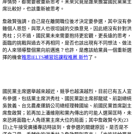
岸情勢，都需要被重新思考。未來究竟是誰來擔當國民黨黨主
席比較好，也該重新被思考。
詹啟賢強調，自己是在離開職位後才決定要參選，其中沒有參
雜個人恩怨，與眾人也很坦誠的交換意見，因此絕沒有針對洪
秀柱；只不過，國民黨未來需要抱持更宏觀，更長遠的思考，
面臨的挑戰與過去不再相同，是否也該出現有不同想法、做法
的人來領導整個黨向前邁進？也許，是應該給黨員一個重新選
擇的機會
雅思IELTS補習班課程推薦 新竹
了。
國民黨主席選舉越來越近，競爭也越演越烈，目前已有五人宣
布參選，包括黨主席洪秀柱、國民黨副主席郝龍斌、前副總統
吳敦義、台北農產運銷公司總經理韓國瑜、前國民黨首席副主
席詹啟賢；若再加上潘維剛和黨內傳出的可能人選葉匡時，未
來恐將面臨七人角逐黨主席大位的局面；其中詹啟賢今天(23
日)上午接受廣播專訪時談到，會參選的關鍵原因，是否是不