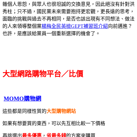
雜個人恩怨，與眾人也很坦誠的交換意見，因此絕沒有針對洪
秀柱；只不過，國民黨未來需要抱持更宏觀，更長遠的思考，
面臨的挑戰與過去不再相同，是否也該出現有不同想法、做法
的人來領導整個黨
楊梅全民英檢GEPT補習班介紹
向前邁進？
也許，是應該給黨員一個重新選擇的機會了。
大型網路購物平台／比價
MOMO購物網
這些都是同樣性質的
大型購物網站
如果有想要買的東西，可以先互相比較一下價格
再挑選出
最多優惠
，
省最多錢
的方案來購買