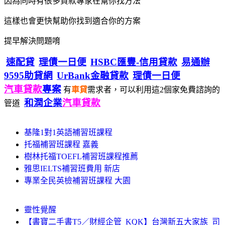
因為同時有很多貸款專家在幫你找方法
這樣也會更快幫助你找到適合你的方案
提早解決問題唷
速配貸
理債一日便
HSBC匯豐-信用貸款
易通辦
9595助貸網
UrBank金融貸款
理債一日便
汽車貸款
專案
有
車貸
需求者，可以利用這2個家免費諮詢的
和潤企業
汽車貸款
管道
基隆1對1英語補習班課程
托福補習班課程 嘉義
樹林托福TOEFL補習班課程推薦
雅思IELTS補習班費用 新店
專業全民英檢補習班課程 大園
靈性覺醒
【書寶二手書T5／財經企管_KQK】台灣新五大家族_司