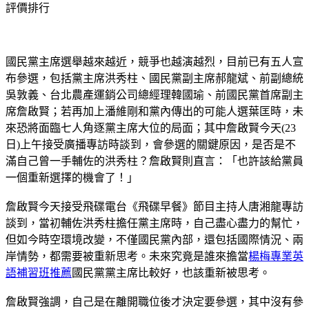
評價排行
國民黨主席選舉越來越近，競爭也越演越烈，目前已有五人宣
布參選，包括黨主席洪秀柱、國民黨副主席郝龍斌、前副總統
吳敦義、台北農產運銷公司總經理韓國瑜、前國民黨首席副主
席詹啟賢；若再加上潘維剛和黨內傳出的可能人選葉匡時，未
來恐將面臨七人角逐黨主席大位的局面；其中詹啟賢今天(23
日)上午接受廣播專訪時談到，會參選的關鍵原因，是否是不
滿自己曾一手輔佐的洪秀柱？詹啟賢則直言：「也許該給黨員
一個重新選擇的機會了！」
詹啟賢今天接受飛碟電台《飛碟早餐》節目主持人唐湘龍專訪
談到，當初輔佐洪秀柱擔任黨主席時，自己盡心盡力的幫忙，
但如今時空環境改變，不僅國民黨內部，還包括國際情況、兩
岸情勢，都需要被重新思考。未來究竟是誰來擔當
楊梅專業英
語補習班推薦
國民黨黨主席比較好，也該重新被思考。
詹啟賢強調，自己是在離開職位後才決定要參選，其中沒有參