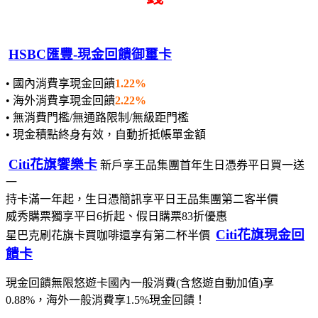
HSBC匯豐-現金回饋御璽卡
• 國內消費享現金回饋
1.22%
• 海外消費享現金回饋
2.22%
• 無消費門檻/無通路限制/無級距門檻
• 現金積點終身有效，自動折抵帳單金額
Citi花旗饗樂卡
新戶享王品集團首年生日憑券平日買一送
一
持卡滿一年起，生日憑簡訊享平日王品集團第二客半價
威秀購票獨享平日6折起、假日購票83折優惠
Citi花旗現金回
星巴克刷花旗卡買咖啡還享有第二杯半價
饋卡
現金回饋無限悠遊卡國內一般消費(含悠遊自動加值)享
0.88%，海外一般消費享1.5%現金回饋！