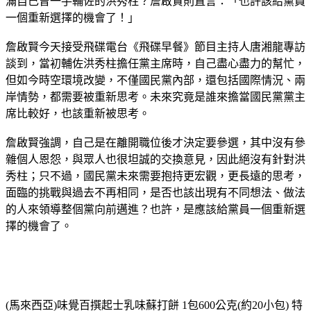
滿自己曾一手輔佐的洪秀柱？詹啟賢則直言：「也許該給黨員
一個重新選擇的機會了！」
詹啟賢今天接受飛碟電台《飛碟早餐》節目主持人唐湘龍專訪
談到，當初輔佐洪秀柱擔任黨主席時，自己盡心盡力的幫忙，
但如今時空環境改變，不僅國民黨內部，還包括國際情況、兩
岸情勢，都需要被重新思考。未來究竟是誰來擔當國民黨黨主
席比較好，也該重新被思考。
詹啟賢強調，自己是在離開職位後才決定要參選，其中沒有參
雜個人恩怨，與眾人也很坦誠的交換意見，因此絕沒有針對洪
秀柱；只不過，國民黨未來需要抱持更宏觀，更長遠的思考，
面臨的挑戰與過去不再相同，是否也該出現有不同想法、做法
的人來領導整個黨向前邁進？也許，是應該給黨員一個重新選
擇的機會了。
(馬來西亞)味覺百撰起士乳味蘇打餅 1包600公克(約20小包) 特