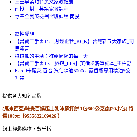
三重專業1對1英文家教推薦
南投一對一英語家教課程
專業全民英檢補習班課程 南投
靈性覺醒
【書寶二手書T5／財經企管_KQK】台灣新五大家族_司
馬嘯青
拉拉熊的生活：推薦懶懶的每一天
【書寶二手書T3／旅遊_LPS】英倫塗鴉筆記本_王柏舒
Karoli卡蘿萊 百合 汽化精油5000cc 薰香瓶專用精油5公
升裝
提供各大知名品牌
(馬來西亞)味覺百撰起士乳味蘇打餅 1包600公克(約20小包) 特
價108元【9555622109026 】
線上輕鬆購物，數千樣