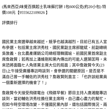
(馬來西亞)味覺百撰起士乳味蘇打餅 1包600公克(約20小包) 特
價108元【9555622109026 】
評價排行
國民黨主席選舉越來越近，競爭也越演越烈，目前已有五人宣
布參選，包括黨主席洪秀柱、國民黨副主席郝龍斌、前副總統
吳敦義、台北農產運銷公司總經理韓國瑜、前國民黨首席副主
席詹啟賢；若再加上潘維剛和黨內傳出的可能人選葉匡時，未
來恐將面臨七人角逐黨主席大位的局面；其中詹啟賢今天(23
日)上午接受廣播專訪時談到，會參選的關鍵原因，是否是不
滿自己曾一手輔佐的洪秀柱？詹啟賢則直言：「也許該給黨員
一個重新選擇的機會了！」
詹啟賢今天接受飛碟電台《飛碟早餐》節目主持人唐湘龍專訪
談到，當初輔佐洪秀柱擔任黨主席時，自己盡心盡力的幫忙，
但如今時空環境改變，不僅國民黨內部，還包括國際情況、兩