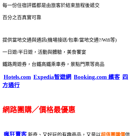
每一份住宿評鑑都是由旅客於結束旅程後遞交
百分之百真實可靠
提供當地交通與通訊(機場接送/包車/當地交通?/Wifi等)
一日遊/半日遊，活動與體驗，美食饗宴
鐵路周遊券，台鐵高鐵乘車券，景點門票等商品
Hotels.com
Expedia智遊網
Booking.com 繽客
四
方通行
網路團購／價格最優惠
瘋狂賣客
新奇、又好玩的有趣商品，又是以
超值團購價
供