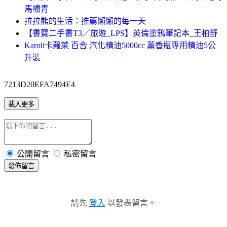
馬嘯青
拉拉熊的生活：推薦懶懶的每一天
【書寶二手書T3／旅遊_LPS】英倫塗鴉筆記本_王柏舒
Karoli卡蘿萊 百合 汽化精油5000cc 薰香瓶專用精油5公
升裝
7213D20EFA7494E4
載入更多
公開留言
私密留言
發佈留言
請先
登入
以發表留言。