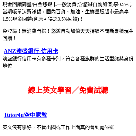
現金回饋御璽/白金悠遊卡一般消費(含悠遊自動加值)享0.5%；
當期帳單消費滿額，國內百貨、加油、生鮮量販超市最高享
1.5%現金回饋(含原可得之0.5%回饋)！
免登錄！無消費門檻！悠遊自動加值天天持續不間斷累積現金
回饋！
ANZ澳盛銀行-信用卡
澳盛銀行信用卡有多種卡別，符合各種族群的生活型態與身份
地位
線上英文學習／免費試聽
Tutor4u空中家教
英文沒有學好，不管出國或工作上面真的會到處碰壁