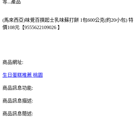
等...產品
(馬來西亞)味覺百撰起士乳味蘇打餅 1包600公克(約20小包) 特
價108元【9555622109026 】
商品網址:
生日蛋糕推薦 桃園
商品訊息功能:
商品訊息描述:
商品訊息簡述: