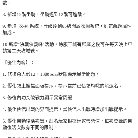
數。
8. 新增13階坐騎，坐騎達到12階可進階。
9. 新增"衣櫥"系統，等級達到65級開啟衣櫥系統，帥氣飄逸屬性
加成。
10.新增"決戰俠義峰"活動，跨服王城有歸屬之後可在每天晚上申
請第二天攻城戰。
【優化內容】：
1. 修復惡人穀12、13層boss狀態顯示異常問題。
2. 優化領土旗幟面板提示，提示當前已佔領旗幟的幫派名。
3. 修復內功突破戰力顯示異常問題。
4. 優化俠侶出戰的界面提示，當俠侶未出戰時增加出戰提示。
5. 優化自動復活次數，紅名玩家根據玩家善惡值，每次登錄的自
動復活次數有不同的限制。