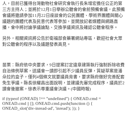
人，目前已獲得台灣動物社會研究會執行長朱增宏擔任公正的第
三方主持人；並將於12月1日舉辦公聽會的會前預備會議，此預備
會議將邀請參加11月22日座談會的公民團體、學術界團體與關心
議題的團體代表及民意代表等參加，並開放記者媒體與網路直
播，會中將討論爭議論點、交換爭議資訊及確認公聽會程序。
另外，相關資訊將公告於衛福部食藥署網站專區，歡迎社會大眾
對公聽會的程序以及議題發表高見。
苗栗：縣府依中央要求，9日提案訂定違章建築執行強制拆除收費
自治條例草案，送議會一讀即引起不少議員反彈，質疑草案是潘
朵拉的盒子，僅列4個條文就要議員背書，要求縣府做好完善配套
免生爭議。縣長徐耀昌出面說明，並建議先審完成程序，議員於2
讀會後撤案，徐表示尊重議會決議。(中國時報)
if (typeof (ONEAD) !== "undefined") { ONEAD.cmd =
ONEAD.cmd || []; ONEAD.cmd.push(function () {
ONEAD_slot('div-inread-ad', 'inread'); }); }