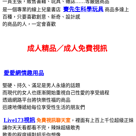
一貫主張，販售書藉、玩具、雜誌……等嚴選商品
賽先生科學玩具
是一個專業的線上兒童書店
商品多達上
百種，只要喜歡創意、新奇、設計感
的商品的人，一定會喜歡
成人精品／成人免費視訊
愛愛網情趣用品
堅硬、持久、滿足是男人永遠的話題
而現代的女人也逐漸開始重視自己性愛的享受過程
透過網路平台將快樂性福的商品
迅速地傳遞給每位享受性生活的朋友們
Live173視訊
免費視訊聊天室
，裡面有上百上千位超級正妹
讓你天天看都看不完，辣妹超級敢秀
敢秀的程度絕對超乎你想像