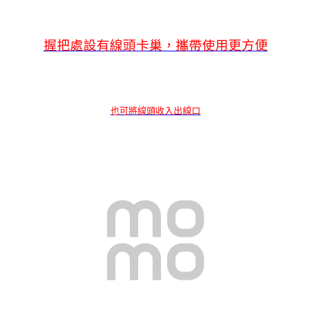
握把處設有線頭卡巢，攜帶使用更方便
也可將線頭收入出線口