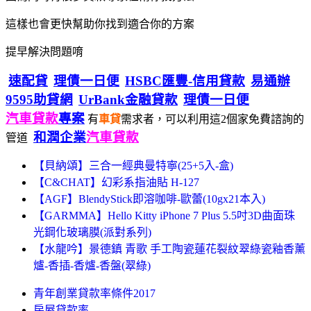
這樣也會更快幫助你找到適合你的方案
提早解決問題唷
速配貸
理債一日便
HSBC匯豐-信用貸款
易通辦
9595助貸網
UrBank金融貸款
理債一日便
汽車貸款
專案
有
車貸
需求者，可以利用這2個家免費諮詢的
和潤企業
汽車貸款
管道
【貝納頌】三合一經典曼特寧(25+5入-盒)
【C&CHAT】幻彩系指油貼 H-127
【AGF】BlendyStick即溶咖啡-歐蕾(10gx21本入)
【GARMMA】Hello Kitty iPhone 7 Plus 5.5吋3D曲面珠
光鋼化玻璃膜(派對系列)
【水龍吟】景德鎮 青歌 手工陶瓷蓮花裂紋翠綠瓷釉香薰
爐-香插-香爐-香盤(翠綠)
青年創業貸款率條件2017
房屋貸款率