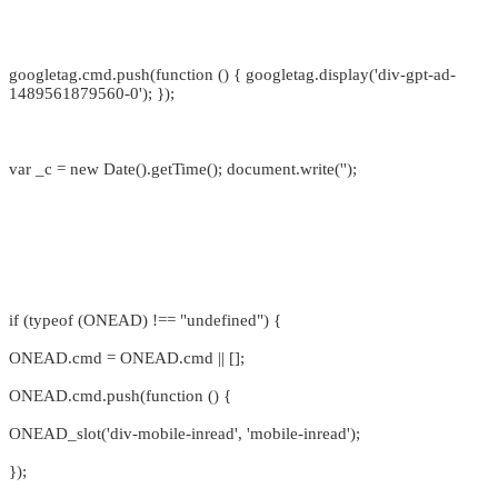
googletag.cmd.push(function () { googletag.display('div-gpt-ad-
1489561879560-0'); });
var _c = new Date().getTime(); document.write('');
if (typeof (ONEAD) !== "undefined") {
ONEAD.cmd = ONEAD.cmd || [];
ONEAD.cmd.push(function () {
ONEAD_slot('div-mobile-inread', 'mobile-inread');
});