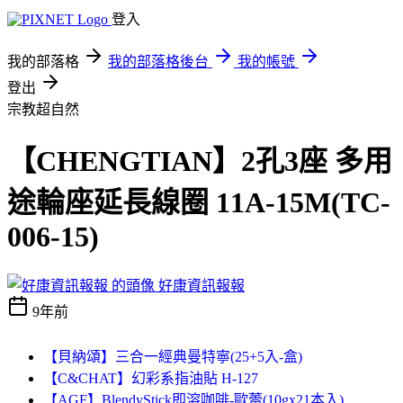
登入
我的部落格
我的部落格後台
我的帳號
登出
宗教超自然
【CHENGTIAN】2孔3座 多用
途輪座延長線圈 11A-15M(TC-
006-15)
好康資訊報報
9年前
【貝納頌】三合一經典曼特寧(25+5入-盒)
【C&CHAT】幻彩系指油貼 H-127
【AGF】BlendyStick即溶咖啡-歐蕾(10gx21本入)