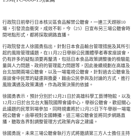
行政院日前舉行日本核災區食品解禁公聽會，一連三天趕辦10
場，引發流血衝突，成效不彰，今（25）日宣布另三場公聽會時
間地點形式，都將採取網路直播。
行政院發言人徐國勇指出，針對日本食品輸台管理措施及其所引
起的風險管理議題，在11月22日舉辦公民團體學者專家座談會，
仍有許多的疑點須要再釐清，包括日本食品政策調整後的檢驗能
量與人力問題、政府的管理能力問題等，因此後續規劃在高雄及
台北加開兩場公聽會，以及一場電視公聽會，針對過去公聽會及
座談會中民眾的疑慮與擔憂，藉由公民參與及討論的方式，進行
風險溝通及政策溝通，作為政策決策的依據。
徐國勇表示，預計分別於12月21日於高雄科學工藝博物館，以及
12月22日於台北台大醫院國際會議中心，舉辦公聽會，歡迎關心
此議題的民眾到場參加，同時規畫將於12月25日下午舉辦一場電
視公聽會，由華視對全國轉播，這三場公聽會並將同步網路直
播，聽取各界對調整管理方式政策內容之建議。
徐國勇說，未來三場公聽會執行方式將邀請第三方人士擔任主持