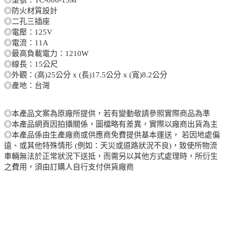
◎防火材質設計
◎二孔三插座
◎電壓：125V
◎電流：11A
◎最高負載電力：1210W
◎線長：15公尺
◎外觀：(高)25公分 x (長)17.5公分 x (寬)8.2公分
◎產地：台灣
◎本產品文案為原廠所提供，若有變動敬請參照實際商品為準
◎本產品網頁因拍攝關係，圖檔略有差異，實際以廠商出貨為主
◎本產品係由生產廠商或供應商免費提供基本運送， 若因地處偏
遠、或其他特殊情形 (例如：天災或道路狀況不良)，致使所物流
車輛無法於正常狀況下送抵，而需另以其他方式處理時，所衍生
之費用，須由訂購人自行支付供貨廠商