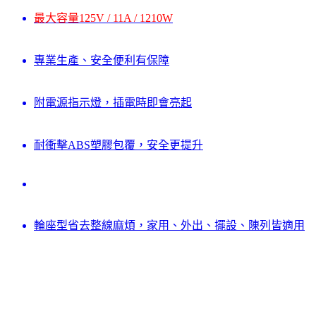
最大容量125V / 11A / 1210W
專業生產、安全便利有保障
附電源指示燈，插電時即會亮起
耐衝擊ABS塑膠包覆，安全更提升
輪座型省去整線麻煩，家用、外出、擺設、陳列皆適用