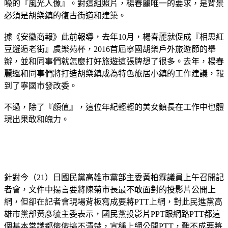
噪的『風光人像』。對這組照片，楊春麗唯一的要求，是背景
必須是胡樂鎮的復古街道和建築。
據《安徽商報》此前報導，去年10月，楊春麗就促成『相思紅
豆邂逅老街』虞樂苑杯，2016首屆寧國胡樂戶外旅遊節的舉
辦，並和同事們就怎麼打好旅遊這張牌想了很多。去年，楊春
麗還和同事們將打造胡樂鎮成為特色旅居小鎮的工作建議，報
到了寧國市發改委。
不過，除了『顏值』，這位年紀輕輕的美女鎮長在工作中也體
現出果敢和魄力。
針對今（21）日國民黨高雄市黨部主委黃柏霖議員上午召開記
者會，文件中揚言要將陳菊市長最不敢面對的投影片公開上
網，但卻在記者會現場背板寫成要將PTT上網，對此民進黨高
雄市黨部黃彥毓主委表示，國民黨投影片PPT跟網路PTT都這
個基本常識都傻傻搞不清楚，宣稱上網公開PTT，難不成要將