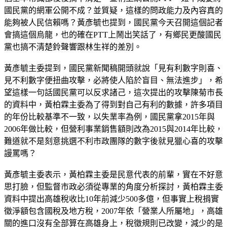
國民黨的網軍公開不成？並質疑，這樣的問政能力及內容真的
能夠被人民信賴嗎？黃彥毓也提到，國民黨今天召開這個記者
會搞這個烏龍，也的確在PTT上鬧出笑話了，有鄉民更酸國民
黨也搞不清楚鈴聲響跟林生祥的差別。
黃彥毓主委提到，國民黨新聞稿開頭就說「見有利數字則喜、
見不利數字便扭曲攻擊，必將使人陷於盲目、無法進步」，希
望這樣一句話國民黨可以反求諸己，這次提出的攻擊陳菊市長
的資料中，黃柏霖主委為了得到對自己有利的數據，許多項目
的年份比較基準不一致，以失業率為例，國民黨拿2015年與
2006年做比較，但營利事業銷售額則改為2015與2014年比較，
難道就不是刻意挑選不利市政團隊的數字後就見獵心喜的攻擊
謾罵嗎？
黃彥毓主委表示，黃柏霖主委是民意代表的前輩，實在不好意
思打臉，但監督市政必須從專業的角度分析探討，黃柏霖主委
資料中提出高雄稅收比10年前減少500多億，但事實上稅捐實
徵淨額包含國稅及地方稅，2007年依「營業人所屬地」，高雄
關的進口沒有全部算在高雄身上，稅徵規則已改變，減少的是