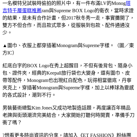
一名模特兒試裝時偷拍的照片中，有一件布滿LV的Monog
塔
吉特千層蛋糕推薦
ram與Supreme BOX Logo的衛衣，當時求證
的結果，是未有合作計畫，但2017秋冬秀一走，事實攤開了，
雙方不但合作，而且款式眾多，從服裝到包款、配件通通沒
少。
▲圍巾、衣服上都穿插著Monogram與Supreme字樣。（圖／東
方IC）
紅底白字的BOX Logo在秀上超醒目，不但有後背包、隨身小
包、證件夾，經典的Keepall旅行袋也大變身，還有圍巾、皮
帶等配件，Monogram也出現紅白配色，玩得相當徹底，丹寧
夾克上，穿插著Monogram與Supreme字樣，加上以棒球為靈感
的各式設計，潮到不行。
男裝藝術總監Kim Jones又成功地製造話題，再度讓百年精品
老牌與街頭潮流完美結合，大家開始打聽何時開賣，準備手刀
衝了嗎？
?想看更多時尚資訊的分享，請加入《ET FASHION》粉絲團