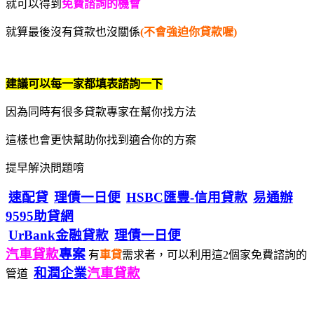
就可以得到
免費諮詢的機會
就算最後沒有貸款也沒關係
(不會強迫你貸款喔)
建議可以每一家都填表諮詢一下
因為同時有很多貸款專家在幫你找方法
這樣也會更快幫助你找到適合你的方案
提早解決問題唷
速配貸
理債一日便
HSBC匯豐-信用貸款
易通辦
9595助貸網
UrBank金融貸款
理債一日便
汽車貸款
專案
有
車貸
需求者，可以利用這2個家免費諮詢的
和潤企業
汽車貸款
管道