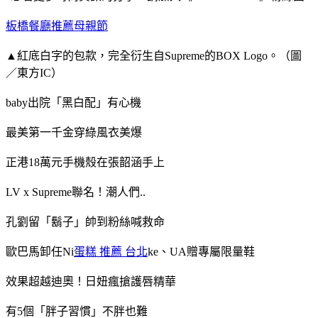
板橋餐廳推薦母親節
▲紅底白字的包款，完全衍生自Supreme的BOX Logo。（圖
／東方IC）
baby出院「黑白配」有心機
最美第一千金穿綠風衣美爆
正港18萬元手機殼在張韶涵手上
LV x Supreme聯名！潮人們..
孔劉留「鬍子」帥到粉絲喊救命
歐巴馬卸任Ni
蛋糕 推薦 台北
ke、UA贈專屬限量鞋
效果超越迪奧！日妞瘋搶護唇精華
有5個「胖子習慣」不胖也難