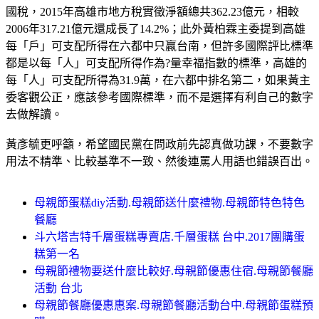
國稅，2015年高雄市地方稅實徵淨額總共362.23億元，相較
2006年317.21億元還成長了14.2%；此外黃柏霖主委提到高雄
每「戶」可支配所得在六都中只贏台南，但許多國際評比標準
都是以每「人」可支配所得作為?量幸福指數的標準，高雄的
每「人」可支配所得為31.9萬，在六都中排名第二，如果黃主
委客觀公正，應該參考國際標準，而不是選擇有利自己的數字
去做解讀。
黃彥毓更呼籲，希望國民黨在問政前先認真做功課，不要數字
用法不精準、比較基準不一致、然後連罵人用語也錯誤百出。
母親節蛋糕diy活動.母親節送什麼禮物.母親節特色特色
餐廳
斗六塔吉特千層蛋糕專賣店.千層蛋糕 台中.2017團購蛋
糕第一名
母親節禮物要送什麼比較好.母親節優惠住宿.母親節餐廳
活動 台北
母親節餐廳優惠惠案.母親節餐廳活動台中.母親節蛋糕預