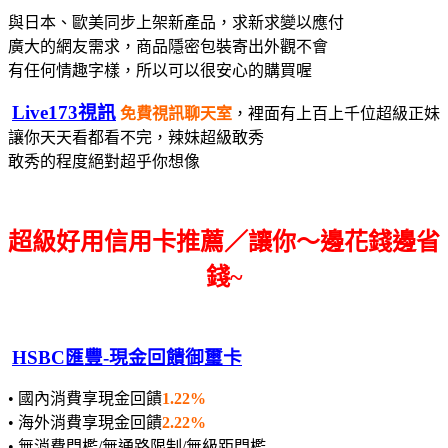
與日本、歐美同步上架新產品，求新求變以應付
廣大的網友需求，
商品隱密包裝寄出
外觀不會
有任何情趣字樣，所以可以很安心的購買喔
Live173視訊
免費視訊聊天室
，裡面有上百上千位超級正妹
讓你天天看都看不完，辣妹超級敢秀
敢秀的程度絕對超乎你想像
超級好用信用卡推薦／讓你～邊花錢邊省
錢~
HSBC匯豐-現金回饋御璽卡
• 國內消費享現金回饋
1.22%
• 海外消費享現金回饋
2.22%
• 無消費門檻/無通路限制/無級距門檻