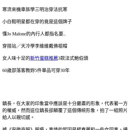
寒流來機車族學三明治穿法抗寒
小白鞋明星都在穿的竟是這個牌子
懂Jo Malone的內行人都指名要..
穿搭站／天冷學李維維戴佛祖帽
女人味十足的
新竹蛋糕推薦
3款法式鮑伯頭
60歲部落客教妳5件單品可穿30年
鎮長，在大家的印象當中應該是十分嚴肅的形象，代表著一方
的權威，然而這位鎮長卻顛覆了這個傳統形象，拍了一組照片
給人以親切感。
據《安徽商報》報導，事情的起因是楊春麗和一些女同事，通