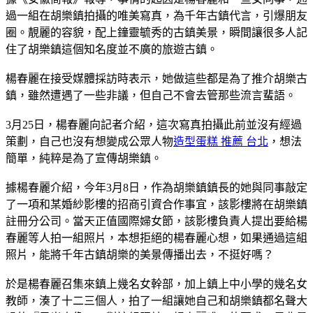
過一組在胡樂鎮拍攝的唯美寫真，為千年古鎮代言，引爆朋友
圈。靚麗的容貌，配上鐘靈毓秀的古鎮美景，瞬間讓很多人記
住了胡樂鎮這個知名度並不廣的旅遊古鎮。
楊春麗在接受媒體採訪時表示，她做這些都是為了推介胡樂古
鎮，雖然遭遇了一些非議，但自己不會去管那些流言蜚語。
3月25日，楊春麗向記者介紹，這次寫真拍攝此前並沒有經過
策劃，自己也沒有想變成公眾人物
造型蛋糕 推薦 台北
，想法
簡單，純粹是為了宣傳胡樂鎮。
據楊春麗介紹，今年3月8日，作為胡樂鎮鎮長的她與同事敲定
了一項和某婚紗影樓的招商引資合作事宜，該影樓將在胡樂鎮
註冊分公司。當天正值國際婦女節，該影樓負責人提出要給楊
春麗等人拍一組照片，本想拒絕的楊春麗心想，如果通過這組
照片，能將千年古鎮胡樂的美景傳播出去，不挺好嗎？
於是楊春麗召集來鎮上幾名女幹部，加上鎮上中小學的幾名女
教師，湊了十二三個人，拍了一組讓她自己和胡樂鎮都名聲大