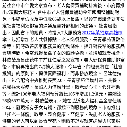
前往台中市仁愛之家宣布，老人健保費補助排富後，市府再推
出7項擴大服務。 台中市老人健保費補助今年起調整補助對
象，限縮至低收及中低收65歲以上長輩，以遵守市議會對非法
定社會福利須排富的決議及審計部相同的建議。 社會局指
出，因此省下的經費，將投入7大服務方
2017年菜預購高雄市
案，包括增加老人共餐據點、老人送餐服務、長青學苑班數倍
增等，同時改善居家服務員的勞動條件，提升對長輩的服務品
質與時間，希望減輕長輩子女的照顧負擔，並增加就業機會。
林依瑩及呂建德中午前往仁愛之家宣布，老人健保費補助排富
後，市府再推出的7項擴大服務，今年省下的經費將在「社會
投資」的原則下，提供實際福利，而非發放現金。 呂建德指
出，包含配合中央推動長照2.0、長青學苑倍增計畫、共餐、
送餐擴大服務、長照人力倍增計畫、敬老愛心卡、假牙補助
等，總計106年老人福利預算將比105年增加1.2億元，整體達
36億6832萬元。 林依瑩表示，她在弘道老人福利基金會任職
20年，發現常有子女有錢、卻找不到服務的現象。市府推出
「托老一條龍」政策，整合健康、亞健康、失能老人的服務，
健康的老人可以到長青學苑、稍微不舒服就有送餐與居家服