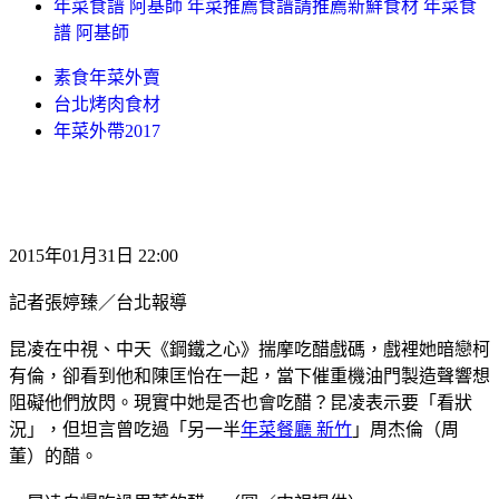
年菜食譜 阿基師 年菜推薦食譜請推薦新鮮食材 年菜食
譜 阿基師
素食年菜外賣
台北烤肉食材
年菜外帶2017
2015年01月31日 22:00
記者張婷臻／台北報導
昆凌在中視、中天《鋼鐵之心》揣摩吃醋戲碼，戲裡她暗戀柯
有倫，卻看到他和陳匡怡在一起，當下催重機油門製造聲響想
阻礙他們放閃。現實中她是否也會吃醋？昆凌表示要「看狀
況」，但坦言曾吃過「另一半
年菜餐廳 新竹
」周杰倫（周
董）的醋。