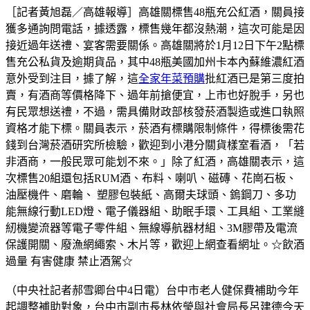
［記者黃旭磊／高雄報導］高雄關標售48瓶充公紅酒，關員接
獲多通詢問電話，據透露，標售幾年都沒熱潮，這次可能是因
接近過年送禮、宴客需要關係。高雄關將於1月12日下午2點標
售充公私貨及逾期貨品，其中48瓶美國加州卡本內蘇維濃紅酒
意外受到注目，據了解，這
全家年菜預購
批紅酒已是第三度拍
賣，有酒商等價格降下、過年前搶便宜，上市也好脫手，另也
有民眾想送禮，不過，需具備財政部核發菸酒製造或進口執照
資格才能下標。關員表示，菸酒有標購限制條件，得標後需花
錢到台灣菸酒研究所檢驗，歡迎到小港分關貨樣室看酒，「若
非酒商，一般民眾可能划不來。」除了紅酒，高雄關表示，這
次標售20組還包括RUM酒、布料、喇叭、磁磚、花崗石板、
油壓機件、磨輪、 塑膠包裝紙、高爾夫球頭、鎢鋼刀、多功
能無線行動LED燈、電子儀器組、助眠手環、工具組、工業縫
紉機變流器等電子零件組、無線導航器材組、3M膠帶及電流
保護開關、廢漁網繩索、木片等，歡迎上網查看網址。☆飲酒
過量 有害健康 禁止酒駕☆
（中央社記者郝雪卿台中4日電）台中市老人健保費補助今年
起調整補助對象，台中市副市長林依瑩與社會局長呂建德今天