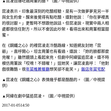
▲昆凌自爆吃過周董的醋。（圖／中視提供）
昆凌表示，印象最深刻的吃醋經驗，是有一次做夢夢見另一半
與女生約會，醒來後覺得有點吃醋，還對他說：「你在夢裡真
的很討厭。」更暫時不想跟他說話。但昆凌說，現實中兩人相
處都很信任對方，所以不會因此吵架，看得出來和周董相當甜
蜜。
在《鋼鐵之心》的裡昆凌走冷酷路線，知道網友封她「昆
爺」，直呼開心，坦言周董也有看過，還說：「妳的臉都那麼
兇喔！」雖然鏡頭上看起來兇，但劇中阿緯猛追昆凌，還不時
模仿周董說「哎唷！不錯喔！」逗她笑，讓昆凌直呼：「他對
戲很難酷，很
年菜推薦餐廳
想笑卻不能笑。」
飯店年菜宅配
▲昆凌在《鋼鐵之心》表情幾乎都是酷酷的。（圖／中視提
供）
▲阿緯在劇中猛追昆凌。（圖／中視提供）
2017-01-0514:50